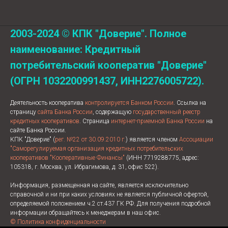
2003-2024 © КПК "Доверие". Полное
наименование: Кредитный
потребительский кооператив "Доверие"
(ОГРН 1032200991437, ИНН2276005722).
Деятельность кооператива
контролируется Банком России
. Ссылка на
страницу
сайта Банка России
, содержащую
государственный реестр
кредитных кооперативов
. Страница
интернет-приемной Банка России
на
сайте Банка России.
КПК "Доверие" (
рег. №22 от 30.09.2010 г.
) является членом
Ассоциации
"Саморегулируемая организация кредитных потребительских
кооперативов "Кооперативные Финансы"
(ИНН 7719288775, адрес:
105318, г. Москва, ул. Ибрагимова, д. 31, офис 522).
Информация, размещенная на сайте, является исключительно
справочной и ни при каких условиях не является публичной офертой,
определяемой положением ч.2 ст.437 ГК РФ. Для получения подробной
информации обращайтесь к менеджерам в наш офис.
© Политика конфиденциальности