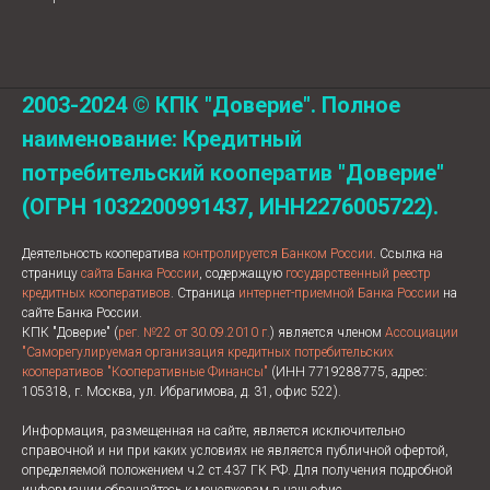
2003-2024 © КПК "Доверие". Полное
наименование: Кредитный
потребительский кооператив "Доверие"
(ОГРН 1032200991437, ИНН2276005722).
Деятельность кооператива
контролируется Банком России
. Ссылка на
страницу
сайта Банка России
, содержащую
государственный реестр
кредитных кооперативов
. Страница
интернет-приемной Банка России
на
сайте Банка России.
КПК "Доверие" (
рег. №22 от 30.09.2010 г.
) является членом
Ассоциации
"Саморегулируемая организация кредитных потребительских
кооперативов "Кооперативные Финансы"
(ИНН 7719288775, адрес:
105318, г. Москва, ул. Ибрагимова, д. 31, офис 522).
Информация, размещенная на сайте, является исключительно
справочной и ни при каких условиях не является публичной офертой,
определяемой положением ч.2 ст.437 ГК РФ. Для получения подробной
информации обращайтесь к менеджерам в наш офис.